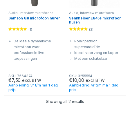
Audio
,
Interview microfoons
Audio
,
Interview microfoons
Samson Q8 microfoon huren
Sennheiser E845s microfoon
huren
(1)
(2)
Rated
5.00
Rated
5.00
out of 5
out of 5
De ideale dynamische
Polair patroon:
microfoon voor
supercardioïde
professionele live-
Ideaal voor zang en koper
toepassingen
Met een schakelaar
Neodymium Dynamic Mic
Frequentiebereik 40 –
Element
16.000 Hz
SKU: 7564374
SKU: 3255554
Super cardioïde pick-up
Gevoeligheid 1,8 mV / Pa
€
7,50
€
10,00
excl. BTW
excl. BTW
patroon
(referentie 1 kHz)
Aanbieding: vr t/m ma 1 dag
Aanbieding: vr t/m ma 1 dag
Meerassig shock-mounted
Impedantie 350 Ohm
prijs
prijs
element
Afmetingen Ø 46 x 185 mm
Gewicht 330 g
Showing all 2 results