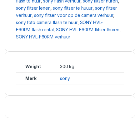
flash te huur
,
sony flash verhuur
,
sony flitser huren
,
sony flitser lenen
,
sony flitser te huuur
,
sony flitser
verhuur
,
sony flitser voor op de camera verhuur
,
sony foto camera flash te huur
,
SONY HVL-
F60RM flash rental
,
SONY HVL-F60RM flitser lhuren
,
SONY HVL-F60RM verhuur
Weight
300 kg
Merk
sony