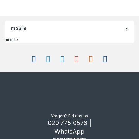
B
mobile
r
mobile
a
n
d
s
C
a
Vragen? Bel ons op
r
020 775 0576 |
WhatsApp
o