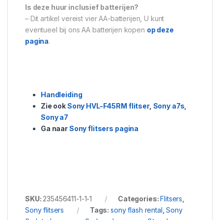
Is deze huur inclusief batterijen?
– Dit artikel vereist vier AA-batterijen, U kunt
eventueel bij ons AA batterijen kopen
op deze
pagina
.
Handleiding
Zie ook
Sony HVL-F45RM flitser
,
Sony a7s,
Sony a7
Ga naar
Sony flitsers pagina
SKU:
235456411-1-1-1
Categories:
Flitsers
,
Sony flitsers
Tags:
sony flash rental
,
Sony