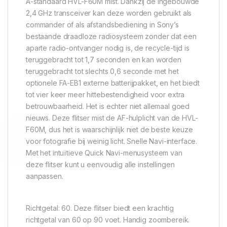
A-standaard HVL-F60M mist. Dankzij de ingebouwde
2,4 GHz transceiver kan deze worden gebruikt als
commander of als afstandsbediening in Sony’s
bestaande draadloze radiosysteem zonder dat een
aparte radio-ontvanger nodig is, de recycle-tijd is
teruggebracht tot 1,7 seconden en kan worden
teruggebracht tot slechts 0,6 seconde met het
optionele FA-EB1 externe batterijpakket, en het biedt
tot vier keer meer hittebestendigheid voor extra
betrouwbaarheid. Het is echter niet allemaal goed
nieuws. Deze flitser mist de AF-hulplicht van de HVL-
F60M, dus het is waarschijnlijk niet de beste keuze
voor fotografie bij weinig licht. Snelle Navi-interface.
Met het intuïtieve Quick Navi-menusysteem van
deze flitser kunt u eenvoudig alle instellingen
aanpassen.
Richtgetal: 60. Deze flitser biedt een krachtig
richtgetal van 60 op 90 voet. Handig zoombereik.