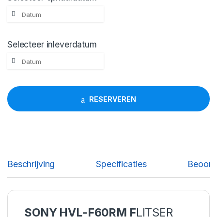
Selecteer inleverdatum
RESERVEREN
Beschrijving
Specificaties
Beoord
SONY HVL-F60RM F
LITSER