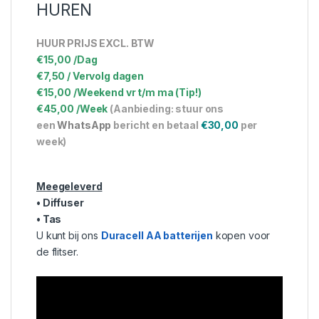
HUREN
HUUR PRIJS EXCL. BTW
€15,00 /Dag
€7,50 / Vervolg dagen
€15,00 /Weekend vr t/m ma (Tip!)
€45,00 /Week
(Aanbieding: stuur ons
een
WhatsApp
bericht en betaal
€30,00
per
week)
Meegeleverd
• Diffuser
•
Tas
U kunt bij ons
Duracell AA batterijen
kopen voor
de flitser.