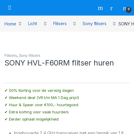
Skip to navigation
Skip to content
0
Home
Licht
Flitsers
Sony flitsers
SONY HV
Flitsers
,
Sony flitsers
SONY HVL-F60RM flitser huren
✔
50% Korting voor de vervolg dagen
✔
Weekend deal (VR t/m MA 1 Dag prijs!)
✔
Huur & Spaar voor €100,- huurtegoed
✔
Extra korting voor vaak huurders
✔
Eerder ophaal mogelijkheid
Ingebouwde 2,4 GHz transceiver met een bereik van 1,8