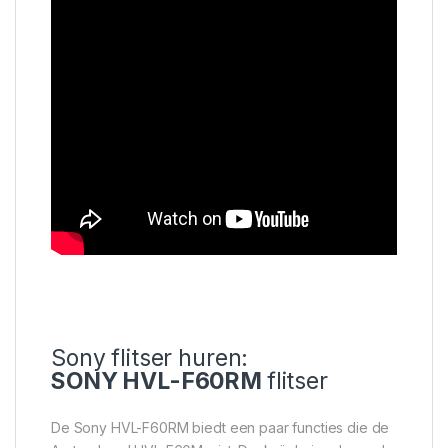
Sony flitser huren:
SONY HVL-F60RM
flitser
De Sony HVL-F60RM biedt een paar functies die de