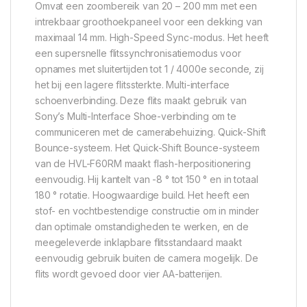
Omvat een zoombereik van 20 – 200 mm met een
intrekbaar groothoekpaneel voor een dekking van
maximaal 14 mm. High-Speed ​​Sync-modus. Het heeft
een supersnelle flitssynchronisatiemodus voor
opnames met sluitertijden tot 1 / 4000e seconde, zij
het bij een lagere flitssterkte. Multi-interface
schoenverbinding. Deze flits maakt gebruik van
Sony’s Multi-Interface Shoe-verbinding om te
communiceren met de camerabehuizing. Quick-Shift
Bounce-systeem. Het Quick-Shift Bounce-systeem
van de HVL-F60RM maakt flash-herpositionering
eenvoudig. Hij kantelt van -8 ° tot 150 ° en in totaal
180 ° rotatie. Hoogwaardige build. Het heeft een
stof- en vochtbestendige constructie om in minder
dan optimale omstandigheden te werken, en de
meegeleverde inklapbare flitsstandaard maakt
eenvoudig gebruik buiten de camera mogelijk. De
flits wordt gevoed door vier AA-batterijen.