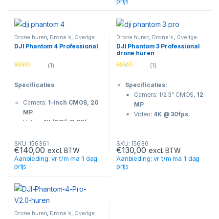
prijs
minuten
Bereik: tot 7 km
Bereik: tot 7 km
(OcuSync)
(OcuSync)
Gewicht: ± 734 gram
Gewicht: ± 734 gram
Max snelheid: ± 64 km/u
Drone huren
,
Drone´s
,
Overige
Drone huren
,
Drone´s
,
Overige
producten
producten
Max snelheid: ± 64
Geluid: tot 60% stiller / 4
DJI Phantom 4 Professional
DJI Phantom 3 Professional
drone huren
km/u
dB minder
Geluid: tot 60% stiller /
Batterij: 3830 mAh LiPo
(1)
(1)
4 dB minder
Rated
5.00
Rated
5.00
Obstakeldetectie:
out of 5
out of 5
Batterij: 3830 mAh LiPo
voorzijde sensoren (±15
Specificaties
Specificaties:
Obstakeldetectie:
m)
Camera: 1/2.3” CMOS,
12
Camera:
1-inch CMOS, 20
voorzijde sensoren
MP
MP
(±15 m)
Video:
4K @ 30fps
,
Video:
4K (DCI) @ 60fps
,
bitrate 60 Mbps
bitrate 100 Mbps
Gimbal:
3-assige
Gimbal:
3-assige
SKU: 156361
SKU: 15636
stabilisatie
€
140,00
€
130,00
excl. BTW
excl. BTW
stabilisatie
Vliegtijd: max.
23
Aanbieding: vr t/m ma 1 dag
Aanbieding: vr t/m ma 1 dag
Vliegtijd: max.
30 minuten
minuten
prijs
prijs
Gewicht: ±
1388 gram
Bereik: tot
2 km
Max snelheid: ±
72 km/u
(Lightbridge)
Bereik: tot
7 km
Gewicht: ±
1280 gram
(Lightbridge/OcuSync bij
Max snelheid: ±
16 m/s
V2.0)
(~57 km/u)
Drone huren
,
Drone´s
,
Overige
producten