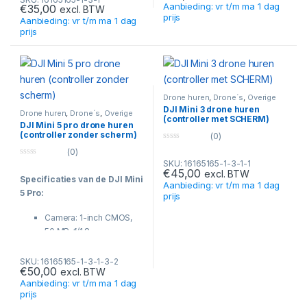
Aanbieding: vr t/m ma 1 dag
€
35,00
excl. BTW
(~1,5 uur)
afstandsbediening.
prijs
Aanbieding: vr t/m ma 1 dag
Video-overdracht
: DJI
Wi-Fi ingeschakeld.
prijs
O3+, tot 15 km (FCC), 1080p
Ingebouwde camera 48
@ 60 fps
MP en 4K UHD-video.
Frequenties
: 2.4 GHz & 5.8
Benodigde batterijen: 1 x
GHz (automatische
LiPo (meegeleverd).
schakeling)
Drone huren
,
Drone´s
,
Overige
producten
Opslag
: MicroSD-kaartslot
DJI Mini 3 drone huren
Drone huren
,
Drone´s
,
Overige
(controller met SCHERM)
producten
(tot 512 GB)
DJI Mini 5 pro drone huren
(controller zonder scherm)
Extra
: Ingebouwde DJI Fly-
(0)
0
app, GPS, aanpasbare
(0)
o
knoppen
0
SKU: 16165165-1-3-1-1
u
€
45,00
o
t
excl. BTW
Compatibiliteit
: DJI Mini 3,
Specificaties van de DJI Mini
u
o
Aanbieding: vr t/m ma 1 dag
t
f
Mini 3 Pro, Mavic 3, Mavic 3
5 Pro:
prijs
o
5
Classic, Mavic 3 Pro
f
5
Camera: 1-inch CMOS,
50 MP, f/1.8
Video: 4K tot 120fps, 10-
bit D-Log M / HLG
SKU: 16165165-1-3-1-3-2
€
50,00
excl. BTW
Gewicht: ±249 gram (C0
Aanbieding: vr t/m ma 1 dag
klasse)
prijs
Vliegtijd: tot 36 minuten