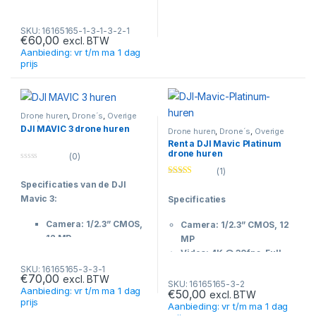
Video: 4K tot 120fps,
10-bit D-Log M / HLG
SKU: 16165165-1-3-1-3-2-1
€
60,00
excl. BTW
Gewicht: ±249 gram
Aanbieding: vr t/m ma 1 dag
(C0 klasse)
prijs
Vliegtijd: tot 36
minuten (tot ±52 min
met Plus accu)
Bereik: tot 20 km (O4+)
Drone huren
,
Drone´s
,
Overige
producten
Obstakeldetectie: 360°
DJI MAVIC 3 drone huren
Drone huren
,
Drone´s
,
Overige
producten
met LiDAR
Rent a DJI Mavic Platinum
drone huren
Gimbal: 3-assig, 225°
(0)
0
rotatie, verticale video
(1)
o
Opslag: ±42 GB intern
Rated
4.00
Specificaties van de DJI
u
out of 5
t
Functies: ActiveTrack
Mavic 3:
Specificaties
o
f
360°, QuickShots,
5
Camera: 1/2.3” CMOS,
Camera: 1/2.3” CMOS, 12
Waypoints
12 MP
MP
Besturing: DJI RC-N3 /
Video: 4K @ 30fps, Full
Video: 4K @ 30fps, Full
DJI RC 2 compatibel
HD tot 96fps
HD tot 96fps
SKU: 16165165-3-3-1
€
70,00
excl. BTW
Gimbal: 3-assige
Gimbal: 3-assige
SKU: 16165165-3-2
Aanbieding: vr t/m ma 1 dag
€
50,00
excl. BTW
stabilisatie
stabilisatie
prijs
Aanbieding: vr t/m ma 1 dag
Vliegtijd: max. 30
Vliegtijd: max. 30 minuten