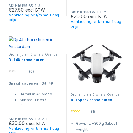
Obstakeldetectie:
Vliegtijd: tot 31 minuten
Video: 2.7K tot 30fps
SKU: 16165165-1-3
Omnidirectioneel (rondom
€
27,50
excl. BTW
Bereik: tot 10 km
Gewicht: 246 gram (C0
SKU: 16165165-1-3-2
sensoren)
Aanbieding: vr t/m ma 1 dag
€
30,00
excl. BTW
(OcuSync 2.0)
klasse)
Functies:
FocusTrack,
prijs
Aanbieding: vr t/m ma 1 dag
Gimbal: 3-assig
Vliegtijd: tot 31 minuten
MasterShots, QuickShots,
prijs
Zoom: 4x digitale zoom
Bereik: tot 10 km (FCC) /
Return to Home, GPS-
Windbestendigheid:
±6 km (EU)
stabilisatie
Level 5 (tot ±38 km/u)
Transmissie: DJI O2
Functies: QuickShots,
Gimbal: 3-assig
panorama, Return to
Zoom: tot 4x digitaal
Drone huren
,
Drone´s
,
Overige
producten
Home
Windbestendigheid:
DJI 4K drone huren
Level 5 (±38 km/u)
Functies: QuickShots,
(0)
panorama, Return to
0
o
Home
Specificaties
van DJI 4K:
u
t
o
Camera:
4K-video
f
Drone huren
,
Drone´s
,
Overige
5
producten
Sensor:
1‑inch /
DJI Spark drone huren
1/2.3‑inch (afhankelijk
(1)
van model)
Rated
5.00
Fotoresolutie:
12–50 MP
SKU: 16165165-1-3-2-1
out of 5
€
30,00
excl. BTW
Gewicht: ±300 g (takeoff
Vliegtijd:
ca. 30–36
Aanbieding: vr t/m ma 1 dag
weight)
minuten
prijs