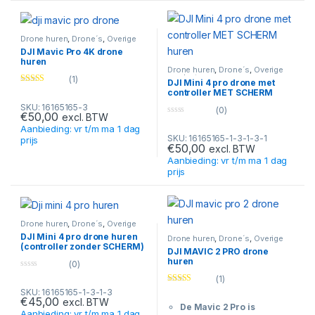
(tot ±52 min met Plus
accu)
Bereik: tot 20 km (O4+)
Drone huren
,
Drone´s
,
Overige
producten
Obstakeldetectie: 360°
DJI Mavic Pro 4K drone
huren
met LiDAR
Drone huren
,
Drone´s
,
Overige
Gimbal: 3-assig, 225°
producten
(1)
DJI Mini 4 pro drone met
Rated
5.00
rotatie, verticale video
controller MET SCHERM
out of 5
huren
Opslag: ±42 GB intern
SKU: 16165165-3
(0)
€
50,00
excl. BTW
Functies: ActiveTrack
0
Aanbieding: vr t/m ma 1 dag
o
360°, QuickShots,
SKU: 16165165-1-3-1-3-1
u
prijs
€
50,00
t
Waypoints
excl. BTW
o
Aanbieding: vr t/m ma 1 dag
Besturing: DJI RC-N3 /
f
prijs
5
DJI RC 2 compatibel
Drone huren
,
Drone´s
,
Overige
producten
DJI Mini 4 pro drone huren
Drone huren
,
Drone´s
,
Overige
(controller zonder SCHERM)
producten
DJI MAVIC 2 PRO drone
huren
(0)
0
(1)
o
Rated
5.00
SKU: 16165165-1-3-1-3
u
out of 5
€
45,00
t
excl. BTW
De Mavic 2 Pro is
o
Aanbieding: vr t/m ma 1 dag