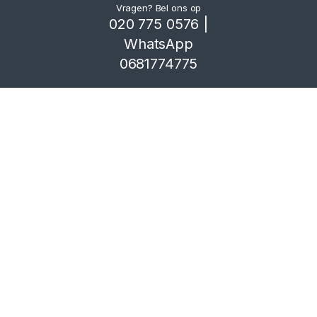
Vragen? Bel ons op
o
020 775 0576 |
WhatsApp
u
0681774775
s
e
l