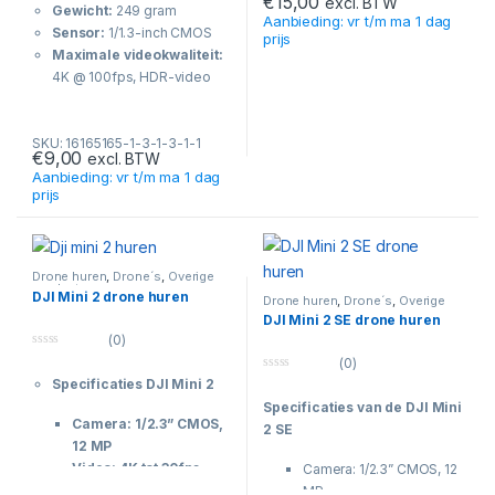
€
15,00
t
excl. BTW
Gewicht:
249 gram
u
o
Aanbieding: vr t/m ma 1 dag
t
f
Sensor:
1/1.3-inch CMOS
o
prijs
5
f
Maximale videokwaliteit:
5
4K @ 100fps, HDR-video
Fotoresolutie:
48 MP (RAW
& JPEG)
SKU: 16165165-1-3-1-3-1-1
Kleurprofielen:
D-Log M
€
9,00
excl. BTW
10-bit, HLG
Aanbieding: vr t/m ma 1 dag
Lens:
f/1.7 diafragma,
prijs
24mm equivalent
Maximale vliegtijd:
34
minuten (standaard batterij),
45 minuten (Intelligent Flight
Drone huren
,
Drone´s
,
Overige
producten
DJI Mini 2 drone huren
Battery Plus)
Drone huren
,
Drone´s
,
Overige
producten
Maximale snelheid:
16 m/s
DJI Mini 2 SE drone huren
(0)
(in sportmodus)
0
(0)
Maximale
o
0
Specificaties
DJI Mini 2
u
transmissieafstand:
20 km
o
t
Specificaties van de
DJI Mini
(met Ocusync 4.0)
u
o
t
Camera: 1/2.3” CMOS,
f
2 SE
Controller-opties:
DJI RC-
o
5
12 MP
f
N2 of DJI RC 2 met
5
Video: 4K tot 30fps
Camera: 1/2.3” CMOS, 12
ingebouwd scherm
Gewicht: 249 gram
MP