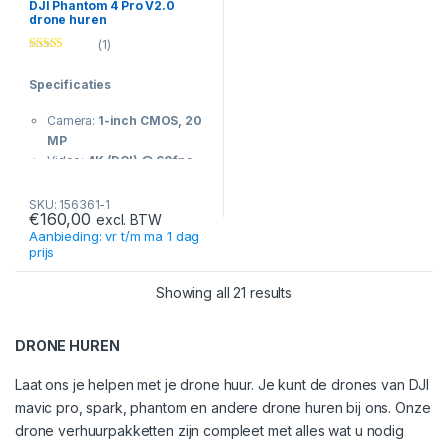
Obstakeldetectie:
5
Lens: 20 mm equivalent,
DJI Phantom 4 Pro V2.0
drone huren
richtingen sensing / 4
94° FOV
richtingen ontwijking
(1)
Opslag: microSD tot
Lens: 24mm equivalent,
Rated
5.00
64GB
out of 5
f/2.8
Specificaties
Obstakeldetectie:
geen
Opslag: microSD tot
128GB
(wel Vision Positioning
Camera:
1-inch CMOS, 20
onderzijde)
MP
Video:
4K (DCI) @ 60fps
,
bitrate 100 Mbps
Gimbal:
3-assige
SKU: 156361-1
€
160,00
excl. BTW
stabilisatie
Aanbieding: vr t/m ma 1 dag
Vliegtijd: max.
30 minuten
prijs
Gewicht: ±
1375 gram
Max snelheid: ±
72 km/u
Showing all 21 results
Bereik: tot
7 km (OcuSync)
Lens: 24mm equivalent,
f/2.8 – f/11 (instelbaar
DRONE HUREN
diafragma)
Obstakeldetectie:
5
Laat ons je helpen met je drone huur. Je kunt de drones van DJI
richtingen sensing (voor,
m
avic pro, spark, phantom en andere drone huren bij ons. Onze
achter, onder, links,
drone verhuurpakketten zijn compleet met alles wat u nodig
rechts)