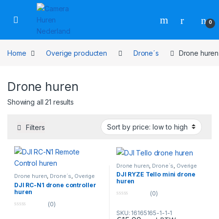
Skip to navigation
Skip to content
0
Home
Overige producten
Drone´s
Drone huren
Drone huren
Showing all 21 results
Filters
Drone huren
,
Drone´s
,
Overige
producten
DJI RYZE Tello mini drone
Drone huren
,
Drone´s
,
Overige
huren
producten
DJI RC-N1 drone controller
huren
(0)
0
(0)
o
0
SKU: 16165165-1-1-1
u
o