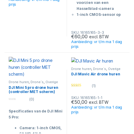
f
voorzien van een
prijs
5
Hasselblad-camera
1-inch CMOS-sensor op
een gimbal
20MP-afbeeldingen en
SKU: 16165165-3-3
4K UHD bij 60FPS
€
60,00
excl. BTW
Toegang tot 10-bits Dlog-
Aanbieding: vr t/m ma 1 dag
M-kleurprofiel en 10-bits
prijs
HDR-video
Variabel diafragma van
F2.8 – F11.
Betere resultaten van
Drone huren
,
Drone´s
,
Overige
producten
DJI Mavic Air drone huren
hoge kwaliteit in alle
lichtomstandigheden
Drone huren
,
Drone´s
,
Overige
producten
(1)
door het diafragma aan te
DJI Mini 5 pro drone huren
Rated
4.00
(controller MET scherm)
passen.
out of 5
SKU: 16165165-1-1
Enorm max ISO-bereik
(0)
€
50,00
excl. BTW
0
van 3200 tot 12800
Aanbieding: vr t/m ma 1 dag
o
Specificaties van de DJI Mini
u
prijs
t
5 Pro:
o
f
5
Camera: 1-inch CMOS,
50 MP, f/1.8