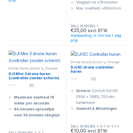
Vliegtijd: tot ±16 minuten
Maximaal bereik:
tot
Max. snelheid: ±50 km/u in
±20 km (OcuSync
Sport‑modus
4/O4+)
Camera: 1/2.3″ CMOS
Gewicht:
<249 gram
SKU: 16165165-1
sensor, 12 MP foto’s
(C0‑klasse, geen
€
25,00
excl. BTW
Video: Full HD 1080p @
vliegbewijs nodig voor
Aanbieding: vr t/m ma 1 dag
30 fps
standaard EU regels)
prijs
Gimbal: 2‑assige
Gimbal:
3‑assig
mechanische stabilisatie
gestabiliseerd
Transmissiebereik: tot ca.
Smart modi:
100 m via Wi‑Fi (zonder
ActiveTrack, QuickShots,
Drone huren
,
Drone´s
,
Overige
producten
DJI RC drone controller
controller)
Waypoints (model
Drone huren
,
Drone´s
,
Overige
huren
producten
DJI Mini 3 drone huren
afhankelijk)
(controller zonder scherm)
(0)
Obstacle sensing:
3‑ of
0
(0)
6‑richting
o
0
Scherm
: 5,5 inch Full HD
u
obstakeldetectie (model
o
t
(1920 × 1080), 700 nits
Maximale snelheid 16
u
afhankelijk)
o
t
f
helderheid
meter per seconde
o
5
f
Gewicht & Afmetingen
:
64 minuten oplaadtijd
5
390 g, 168,4 × 123,7 × 46,2
voor 34 minuten vliegtijd.
mm
Geschikt voor gebruik
SKU: 16165165-1-3-1-3-1-1-1
Batterij
: 5200 mAh, tot 4 uur
buitenshuis.
€
10,00
excl. BTW
gebruik, USB-C opladen
SKU: 16165165-1-3-1
Bedienbaar via